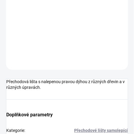
cena:
MOŽNOSTI
DORUČENÍ
−
+
Přidat do košíku
DETAILNÍ INFORMACE
ZEPTAT SE
HLÍDAT
Přechodová lišta s nalepenou pravou dýhou z různých dřevin a v
různých úpravách.
Doplňkové parametry
Kategorie
:
Přechodové lišty samolepící