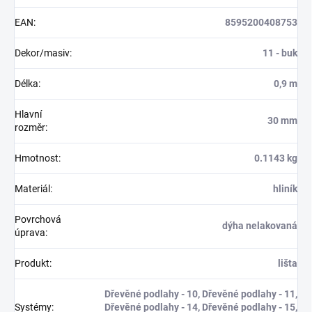
EAN
:
8595200408753
Dekor/masiv
:
11 - buk
Délka
:
0,9 m
Hlavní
30 mm
rozměr
:
Hmotnost
:
0.1143 kg
Materiál
:
hliník
Povrchová
dýha nelakovaná
úprava
:
Produkt
:
lišta
Dřevěné podlahy - 10, Dřevěné podlahy - 11,
Systémy
:
Dřevěné podlahy - 14, Dřevěné podlahy - 15,