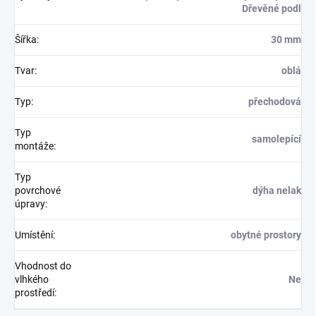
Dřevěné podl
Šířka
:
30 mm
Tvar
:
oblá
Typ
:
přechodová
Typ
samolepící
montáže
:
Typ
povrchové
dýha nelak
úpravy
:
Umístění
:
obytné prostory
Vhodnost do
vlhkého
Ne
prostředí
: