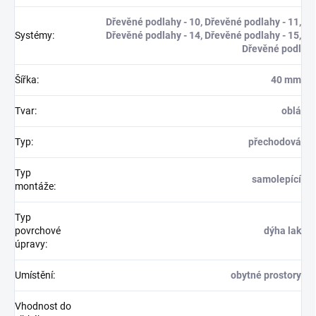
Dřevěné podlahy - 10, Dřevěné podlahy - 11,
Systémy
:
Dřevěné podlahy - 14, Dřevěné podlahy - 15,
Dřevěné podl
Šířka
:
40 mm
Tvar
:
oblá
Typ
:
přechodová
Typ
samolepící
montáže
:
Typ
povrchové
dýha lak
úpravy
:
Umístění
:
obytné prostory
Vhodnost do