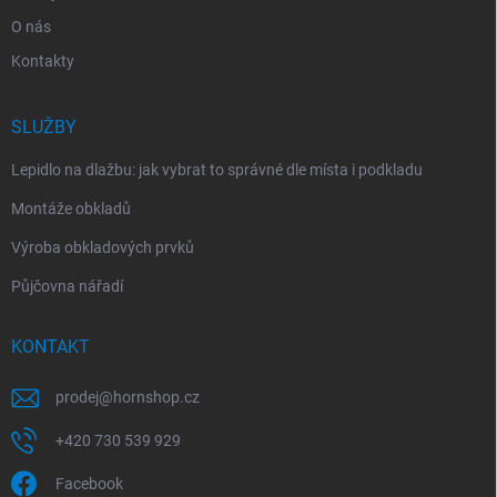
O nás
Kontakty
SLUŽBY
Lepidlo na dlažbu: jak vybrat to správné dle místa i podkladu
Montáže obkladů
Výroba obkladových prvků
Půjčovna nářadí
KONTAKT
prodej
@
hornshop.cz
+420 730 539 929
Facebook