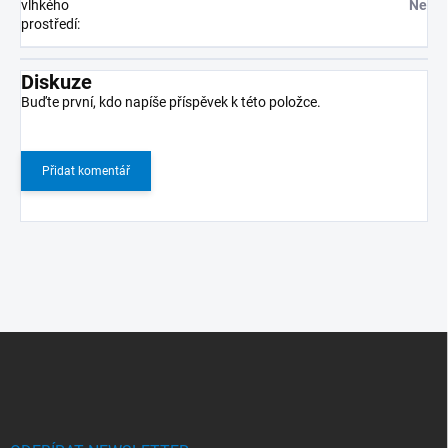
vlhkého
Ne
prostředí
:
Diskuze
Buďte první, kdo napíše příspěvek k této položce.
Přidat komentář
Z
á
p
a
t