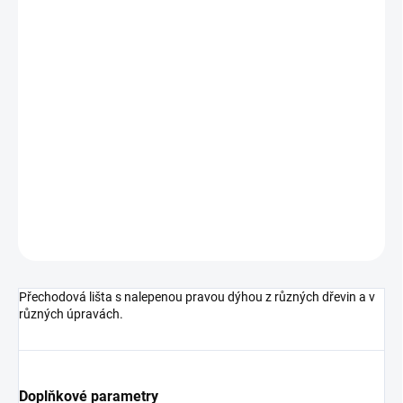
cena:
MŮŽEME
DORUČIT DO:
11.8.2026
MOŽNOSTI
DORUČENÍ
−
+
Přidat do košíku
DETAILNÍ INFORMACE
ZEPTAT SE
HLÍDAT
Přechodová lišta s nalepenou pravou dýhou z různých dřevin a v
různých úpravách.
Doplňkové parametry