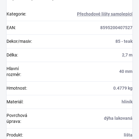
Kategorie
:
Přechodové lišty samolepící
EAN
:
8595200407527
Dekor/masiv
:
85 - teak
Délka
:
2,7 m
Hlavní
40 mm
rozměr
:
Hmotnost
:
0.4779 kg
Materiál
:
hliník
Povrchová
dýha lakovaná
úprava
:
Produkt
:
lišta