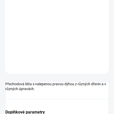
cena:
MŮŽEME
DORUČIT DO:
12.8.2026
MOŽNOSTI
DORUČENÍ
−
+
Přidat do košíku
DETAILNÍ INFORMACE
ZEPTAT SE
HLÍDAT
Přechodová lišta s nalepenou pravou dýhou z různých dřevin a v
různých úpravách.
Doplňkové parametry