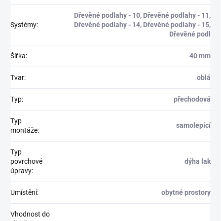
Dřevěné podlahy - 10, Dřevěné podlahy - 11,
Systémy
:
Dřevěné podlahy - 14, Dřevěné podlahy - 15,
Dřevěné podl
Šířka
:
40 mm
Tvar
:
oblá
Typ
:
přechodová
Typ
samolepící
montáže
:
Typ
povrchové
dýha lak
úpravy
:
Umístění
:
obytné prostory
Vhodnost do