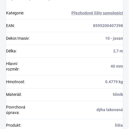
Kategorie
:
Přechodové lišty samolepící
EAN
:
8595200407398
Dekor/masiv
:
10 - jasan
Délka
:
2,7 m
Hlavní
40 mm
rozměr
:
Hmotnost
:
0.4779 kg
Materiál
:
hliník
Povrchová
dýha lakovaná
úprava
:
Produkt
:
lišta