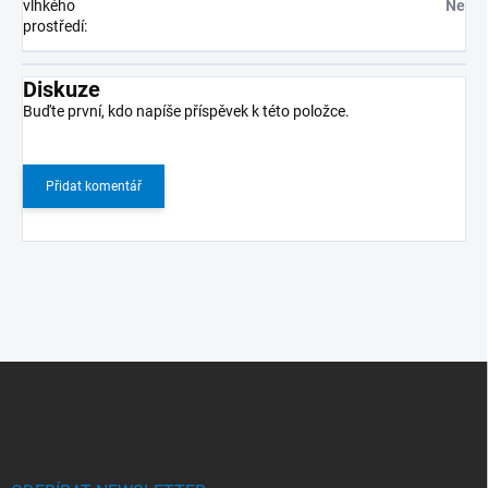
vlhkého
Ne
prostředí
:
Diskuze
Buďte první, kdo napíše příspěvek k této položce.
Přidat komentář
Z
á
p
a
t