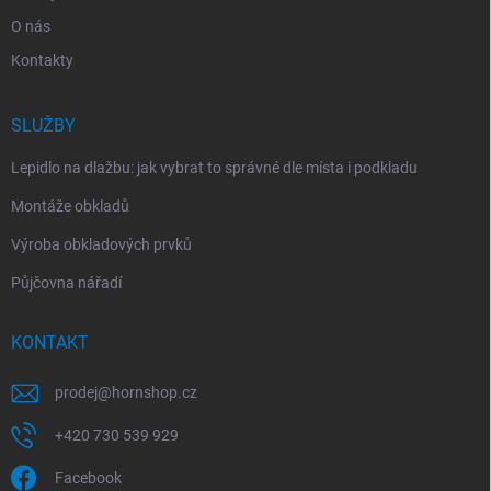
O nás
Kontakty
SLUŽBY
Lepidlo na dlažbu: jak vybrat to správné dle místa i podkladu
Montáže obkladů
Výroba obkladových prvků
Půjčovna nářadí
KONTAKT
prodej
@
hornshop.cz
+420 730 539 929
Facebook