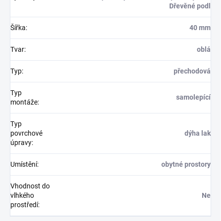
Dřevěné podl
Šířka
:
40 mm
Tvar
:
oblá
Typ
:
přechodová
Typ
samolepící
montáže
:
Typ
povrchové
dýha lak
úpravy
:
Umístění
:
obytné prostory
Vhodnost do
vlhkého
Ne
prostředí
: