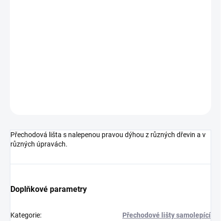
cena:
MOŽNOSTI
DORUČENÍ
−
+
Přidat do košíku
DETAILNÍ INFORMACE
ZEPTAT SE
HLÍDAT
Přechodová lišta s nalepenou pravou dýhou z různých dřevin a v
různých úpravách.
Doplňkové parametry
Kategorie
:
Přechodové lišty samolepící