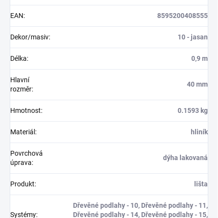
EAN
:
8595200408555
Dekor/masiv
:
10 - jasan
Délka
:
0,9 m
Hlavní
40 mm
rozměr
:
Hmotnost
:
0.1593 kg
Materiál
:
hliník
Povrchová
dýha lakovaná
úprava
:
Produkt
:
lišta
Dřevěné podlahy - 10, Dřevěné podlahy - 11,
Systémy
:
Dřevěné podlahy - 14, Dřevěné podlahy - 15,