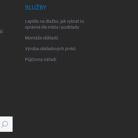
SLUŽBY
Lepidlo na dlažbu: jak vybrat to
správné dle místa i podkladu
jů
Montáže obkladů
Výroba obkladových prvků
Půjčovna nářadí
Hledat