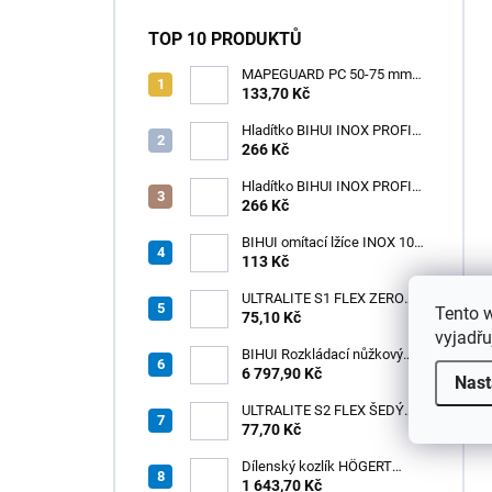
TOP 10 PRODUKTŮ
MAPEGUARD PC 50-75 mm
(1box=25ks) /1ks
133,70 Kč
Hladítko BIHUI INOX PROFI
280 x 120 mm zub 12mm -
266 Kč
měkká rukojeť
Hladítko BIHUI INOX PROFI
280 x 120 mm zub 3,2mm -
266 Kč
měkká rukojeť
BIHUI omítací lžíce INOX 100
× 110 mm – měkká
113 Kč
ergonomická rukojeť
ULTRALITE S1 FLEX ZERO
Tento 
75,10 Kč
BÍLÝ NOVINKA/15kg
vyjadřu
BIHUI Rozkládací nůžkový
pracovní stůl 221×113×73 cm
6 797,90 Kč
Nast
– hliníkový, nosnost 300 kg
ULTRALITE S2 FLEX ŠEDÝ
/15kg
77,70 Kč
Dílenský kozlík HÖGERT
HT7G551
1 643,70 Kč