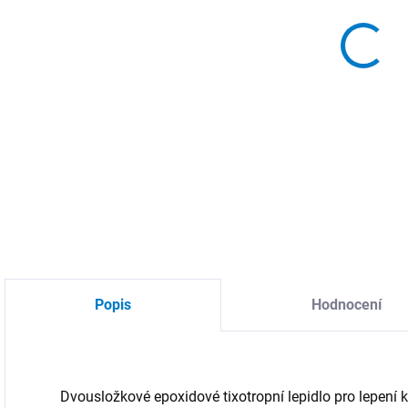
MOŽ
Lepi
DETA
Popis
Hodnocení
Dvousložkové epoxidové tixotropní lepidlo pro lepení 