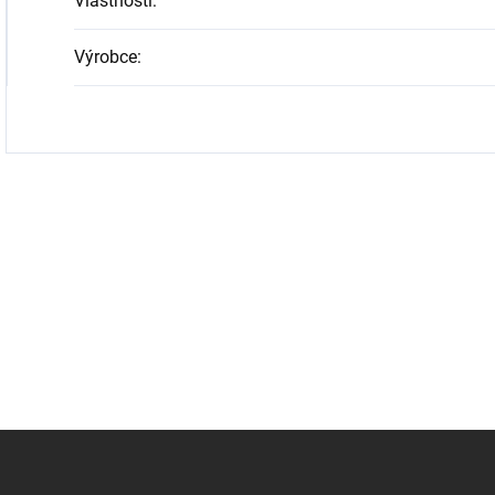
Vlastnosti
:
Výrobce
: