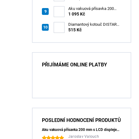
Aku vakuová přísavka 200
mm s LCD displejem (150 kg)
1 095 Kč
- HÖGERT HT3B355
Diamantový kotouč DISTAR
GREEN CUT
515 Kč
115x1,2/1,0x8x22,23 + PAD
Z60
PŘIJÍMÁME ONLINE PLATBY
POSLEDNÍ HODNOCENÍ PRODUKTŮ
Aku vakuová přísavka 200 mm s LCD displejem (150 kg) - HÖGERT HT3B355
Jaroslav Valouch