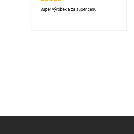
Super výrobek a za super cenu
Z
á
p