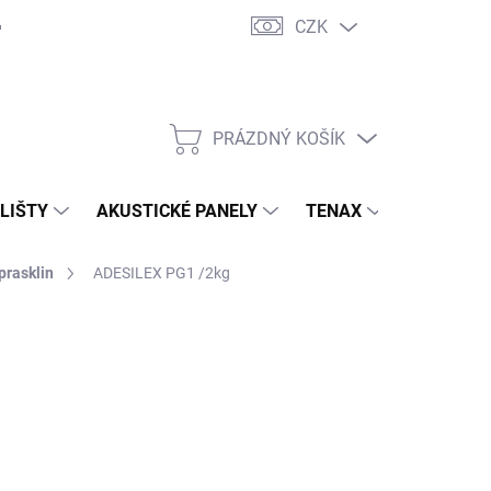
CZK
PRÁZDNÝ KOŠÍK
NÁKUPNÍ
KOŠÍK
 LIŠTY
AKUSTICKÉ PANELY
TENAX
TERASY
prasklin
ADESILEX PG1 /2kg
1,60 Kč
570,80 Kč
/ kg
,74 Kč bez DPH
ná
1,60 Kč / 1 ks
:
 OBJEDNÁVKU