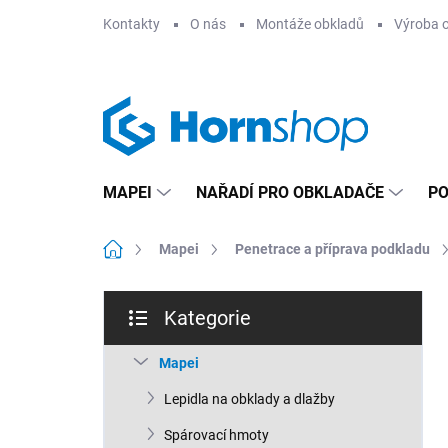
Přejít
Kontakty
O nás
Montáže obkladů
Výroba 
na
obsah
MAPEI
NAŘADÍ PRO OBKLADAČE
PO
Domů
Mapei
Penetrace a příprava podkladu
P
Kategorie
o
Přeskočit
s
kategorie
t
Mapei
r
Lepidla na obklady a dlažby
a
n
Spárovací hmoty