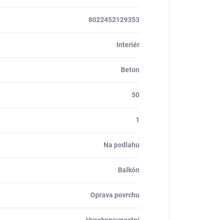
8022452129353
Interiér
Beton
50
1
Na podlahu
Balkón
Oprava povrchu