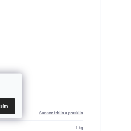
asím
Sanace trhlin a prasklin
1 kg