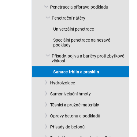
n
Penetrace a příprava podkladu
í
p
Penetrační nátěry
a
n
Univerzální penetrace
e
Speciální penetrace na nesavé
l
podklady
Přísady, pojiva a bariéry proti zbytkové
vlhkost
Sanace trhlin a prasklin
Hydroizolace
Samonivelační hmoty
Těsnicí a pružné materiály
Opravy betonu a podkladů
Přísady do betonů