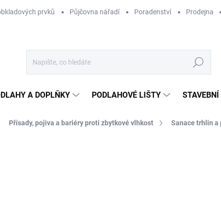
obkladových prvků
Půjčovna nářadí
Poradenství
Prodejna
Hledat
DLAHY A DOPLŇKY
PODLAHOVÉ LIŠTY
STAVEBNÍ
Přísady, pojiva a bariéry proti zbytkové vlhkost
Sanace trhlin a 
Neohodnoceno
Podrobnosti hodnocení
ZNAČKA:
MAPEI
67
471
Měr
1 14
cena
NA