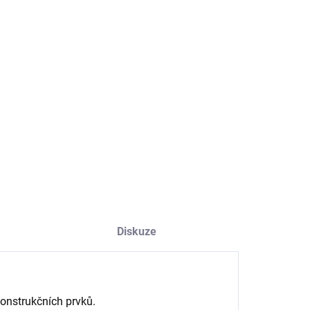
NOSTI DORUČENÍ
−
+
Přidat do košíku
dlo epoxidové
ILNÍ INFORMACE
ZEPTAT SE
HLÍDAT
Diskuze
konstrukčních prvků.