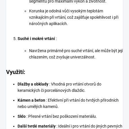
segmentů pro maximální výkon a životnost.
Korunka je odolná vůči vysokým teplotám
vznikajícím při vrtání, což zajišťuje spolehlivost i při
náročných aplikacích.
Suché i mokré vrtání
:
Navržena primárně pro suché vrtání, ale může být její
chlazením, což zvyšuje univerzálnost.
Využití:
Dlažby a obklady
: Vhodná pro vrtání otvorů do
keramických či porcelánových dlaždic.
Kámen a beton
: Efektivní při vrtání do tvrdých přírodních
nebo umělých kamenů.
Sklo
: Přesné vrtání bez poškození materiálu.
Další tvrdé materiály
: Ideální i pro vrtání do jiných pevných