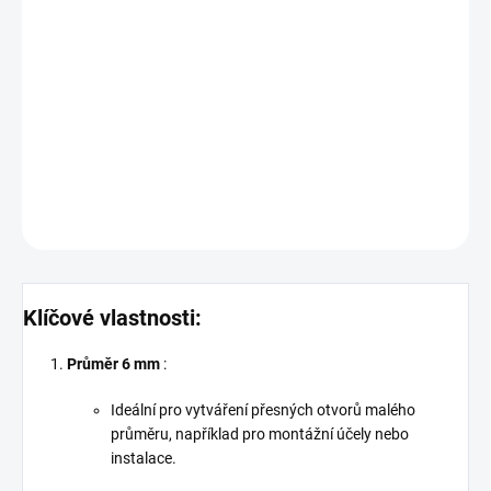
Diamantová korunka 6 mm M14 Turbo 20 DOA je vysoce výkonný
nástroj určený pro přesné vrtání do dlažeb, kamene, skla a dalších
tvrdých materiálů. Díky turbo segmentu zajišťuje rychlé a efektivní
vrtání s dlouhou životností. Kompatibilní s úchytem M14, ideální
pro profesionální použití.
DETAILNÍ INFORMACE
ZEPTAT SE
HLÍDAT
Klíčové vlastnosti:
Průměr 6 mm
:
Ideální pro vytváření přesných otvorů malého
průměru, například pro montážní účely nebo
instalace.