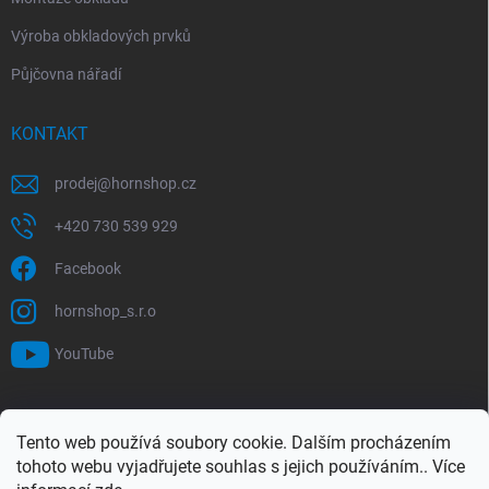
Výroba obkladových prvků
Půjčovna nářadí
KONTAKT
prodej
@
hornshop.cz
+420 730 539 929
Facebook
hornshop_s.r.o
YouTube
VYHLEDÁVÁNÍ
Tento web používá soubory cookie. Dalším procházením
tohoto webu vyjadřujete souhlas s jejich používáním.. Více
Hledat