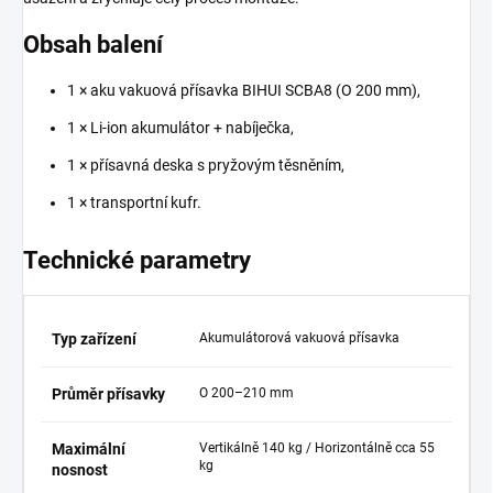
Obsah balení
1 × aku vakuová přísavka BIHUI SCBA8 (O 200 mm),
1 × Li-ion akumulátor + nabíječka,
1 × přísavná deska s pryžovým těsněním,
1 × transportní kufr.
Technické parametry
Typ zařízení
Akumulátorová vakuová přísavka
Průměr přísavky
O 200–210 mm
Maximální
Vertikálně 140 kg / Horizontálně cca 55
kg
nosnost