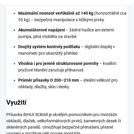
Maximální nosnost vertikálně až 140 kg
(horizontálně cca
55 kg) – bezpečná manipulace s těžkými prvky.
Akumulátorové napájení
– žádné hadice ani externí
pumpa, plná mobilita na stavbě.
Dvojitý systém kontroly podtlaku
– digitální displej +
manometr pro okamžitý přehled.
Vhodná i pro jemně strukturované povrchy
– kvalitní
pryžové těsnění zaručuje přilnavost.
Průměr přísavky O 200–210 mm
– ideální velikost pro
obklady, dlažby, sklo i desky.
Využití
Přísavka BIHUI SCBA8 je skvělým pomocníkem pro montáže
obkladů, dlažeb, velkoformátových prvků, kamenných desek či
skleněných panelů. Umožňuje bezpečné přenášení, přesné
usazení a zrychluje celý proces montáže.