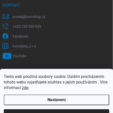
KONTAKT
prodej
@
hornshop.cz
+420 730 539 929
Facebook
hornshop_s.r.o
YouTube
VYHLEDÁVÁNÍ
Tento web používá soubory cookie. Dalším procházením
tohoto webu vyjadřujete souhlas s jejich používáním.. Více
Hledat
informací
zde
.
Nastavení
Copyright 2026
Hornshop
. Všechna práva vyhrazena.
Upravit nastavení