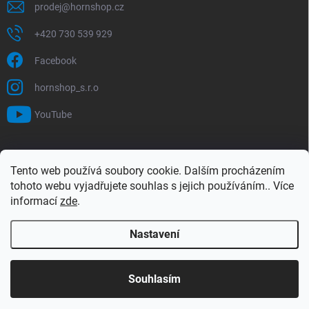
prodej
@
hornshop.cz
+420 730 539 929
Facebook
hornshop_s.r.o
YouTube
VYHLEDÁVÁNÍ
Tento web používá soubory cookie. Dalším procházením
tohoto webu vyjadřujete souhlas s jejich používáním.. Více
Hledat
informací
zde
.
Nastavení
Copyright 2026
Hornshop
. Všechna práva vyhrazena.
Upravit nastavení
cookies
Souhlasím
Vytvořil Shoptet