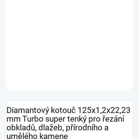
DORUČENÍ
−
+
Přidat do košíku
Tento super tenký diamantový kotouč o průměru 125 mm a šířce
přesné řezání obkladů, dlažeb,
řezu 1,2 mm je ideální pro
přírodního i umělého kamene
. Je vhodný pro
suché i
mokré řezání
a řezání materiálů až do tloušťky 20 mm.
DETAILNÍ INFORMACE
ZEPTAT SE
HLÍDAT
Diamantový kotouč 125x1,2x22,23
mm Turbo super tenký pro řezání
obkladů, dlažeb, přírodního a
umělého kamene