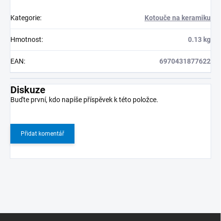
Kategorie
:
Kotouče na keramiku
Hmotnost
:
0.13 kg
EAN
:
6970431877622
Diskuze
Buďte první, kdo napíše příspěvek k této položce.
Přidat komentář
Z