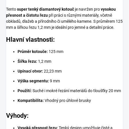
Tento
super tenký diamantový kotouč
je navržen pro
vysokou
přesnost a čistotu řezu
při práci s různými materiály, včetně
obkladů, dlažeb a přírodního či umělého kamene. S průměrem 125
mm a šířkou řezu 1,2 mm je ideální pro jemné a detailní práce.
Hlavní vlastnosti:
Průměr kotouče:
125 mm
Šířka řezu:
1,2 mm
Upínací otvor:
22,23 mm
Výška segmentu:
9 mm
Použití:
Suché i mokré řezání materiálů do tloušťky 20 mm
Kompatibilita:
Vhodný pro úhlové brusky
Výhody:
Vysoká přesnost řezu:
Tenký design umožňuje čisté a