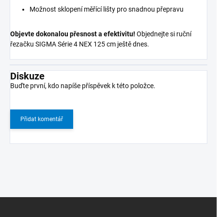
Možnost sklopení měřící lišty pro snadnou přepravu
Objevte dokonalou přesnost a efektivitu!
Objednejte si ruční
řezačku SIGMA Série 4 NEX 125 cm ještě dnes.
Diskuze
Buďte první, kdo napíše příspěvek k této položce.
Přidat komentář
Z
á