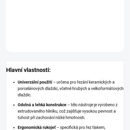
Profesionální a praktická ruční řezačka značky SIGMA
ze série 4
NEX splňuje nejaktuálnější technické nároky i estetické požadavky.
Díky inovativnímu designu je práce s ní jednoduchá, rychlá a
efektivní.
DETAILNÍ INFORMACE
ZEPTAT SE
HLÍDAT
Hlavní vlastnosti:
Univerzální použití
– určena pro řezání keramických a
porcelánových dlaždic, včetně hrubých a velkoformátových
dlaždic.
Odolná a lehká konstrukce
– tělo nástroje je vyrobeno z
extrudovaného hliníku, což zajišťuje vysokou pevnost a
tuhost při zachování nízké hmotnosti.
Ergonomická rukojeť
– specifická pro řez tlakem,