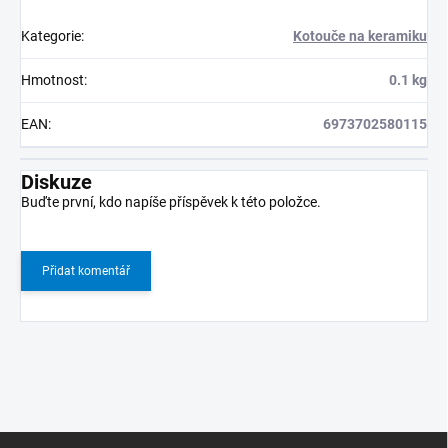
Kategorie
:
Kotouče na keramiku
Hmotnost
:
0.1 kg
EAN
:
6973702580115
Diskuze
Buďte první, kdo napíše příspěvek k této položce.
Přidat komentář
Z