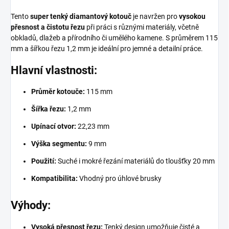
Tento
super tenký diamantový kotouč
je navržen pro
vysokou
přesnost a čistotu řezu
při práci s různými materiály, včetně
obkladů, dlažeb a přírodního či umělého kamene. S průměrem 115
mm a šířkou řezu 1,2 mm je ideální pro jemné a detailní práce.
Hlavní vlastnosti:
Průměr kotouče:
115 mm
Šířka řezu:
1,2 mm
Upínací otvor:
22,23 mm
Výška segmentu:
9 mm
Použití:
Suché i mokré řezání materiálů do tloušťky 20 mm
Kompatibilita:
Vhodný pro úhlové brusky
Výhody:
Vysoká přesnost řezu:
Tenký design umožňuje čisté a