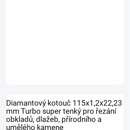
DORUČENÍ
−
+
Přidat do košíku
ento super tenký diamantový kotouč o průměru 115 mm a šířce
přesné řezání obkladů, dlažeb,
řezu 1,2 mm je ideální pro
přírodního i umělého kamene
. Je vhodný pro
suché i
mokré řezání
a řezání materiálů až do tloušťky 20 mm.
DETAILNÍ INFORMACE
ZEPTAT SE
HLÍDAT
Diamantový kotouč 115x1,2x22,23
mm Turbo super tenký pro řezání
obkladů, dlažeb, přírodního a
umělého kamene