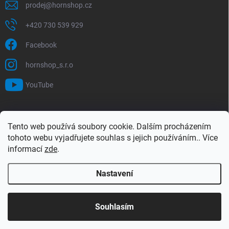
prodej
@
hornshop.cz
+420 730 539 929
Facebook
hornshop_s.r.o
YouTube
VYHLEDÁVÁNÍ
Tento web používá soubory cookie. Dalším procházením
tohoto webu vyjadřujete souhlas s jejich používáním.. Více
Hledat
informací
zde
.
Nastavení
Copyright 2026
Hornshop
. Všechna práva vyhrazena.
Upravit nastavení
cookies
Souhlasím
Vytvořil Shoptet