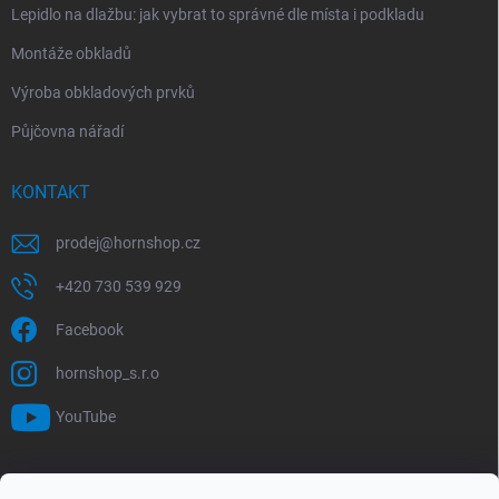
Lepidlo na dlažbu: jak vybrat to správné dle místa i podkladu
Montáže obkladů
Výroba obkladových prvků
Půjčovna nářadí
KONTAKT
prodej
@
hornshop.cz
+420 730 539 929
Facebook
hornshop_s.r.o
YouTube
VYHLEDÁVÁNÍ