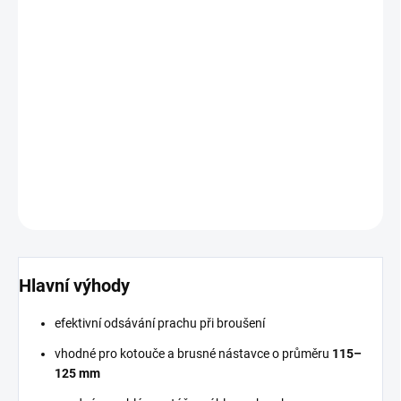
Kryt odsávací pro broušení 115–125 mm
je praktické a robustní
řešení pro zachytávání prachu při broušení obkladů, dlažeb a
stavebních materiálů. Pomáhá udržet čisté pracovní prostředí a
výrazně snižuje množství prachu ve vzduchu při práci s úhlovou
bruskou.
DETAILNÍ INFORMACE
ZEPTAT SE
HLÍDAT
Hlavní výhody
efektivní odsávání prachu při broušení
vhodné pro kotouče a brusné nástavce o průměru
115–
125 mm