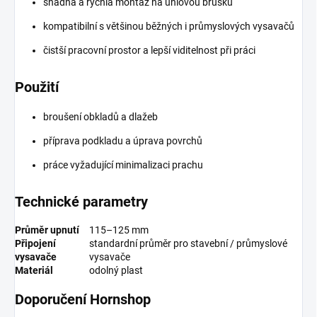
snadná a rychlá montáž na úhlovou brusku
kompatibilní s většinou běžných i průmyslových vysavačů
čistší pracovní prostor a lepší viditelnost při práci
Použití
broušení obkladů a dlažeb
příprava podkladu a úprava povrchů
práce vyžadující minimalizaci prachu
Technické parametry
Průměr upnutí
115–125 mm
Připojení
standardní průměr pro stavební / průmyslové
vysavače
vysavače
Materiál
odolný plast
Doporučení Hornshop