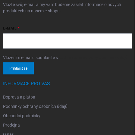
Vložte svůj e-mail a my vám budeme zasílat informace o nových
produktech na našem e-shopu.
E-MAIL
Vložením e-mailu souhlasíte s
podmínkami ochrany osobních údajů
Přihlásit se
INFORMACE PRO VÁS
Doprava a platba
Podmínky ochrany osobních údajů
Obchodní podmínky
Prodejna
O nás