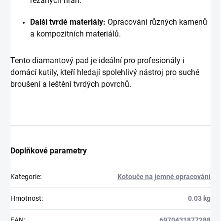
řezaných hran.
Další tvrdé materiály:
Opracování různých kamenů
a kompozitních materiálů.
Tento diamantový pad je ideální pro profesionály i
domácí kutily, kteří hledají spolehlivý nástroj pro suché
broušení a leštění tvrdých povrchů.
Doplňkové parametry
Kategorie
:
Kotouče na jemné opracování
Hmotnost
:
0.03 kg
EAN
:
6970431877288