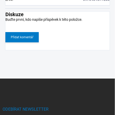
Diskuze
Buďte první, kdo napíše příspěvek k této položce.
Přidat komentář
Z
á
p
a
t
í
ODEBÍRAT NEWSLETTER