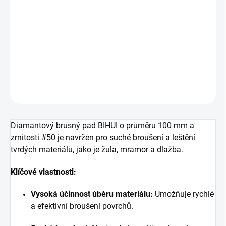
Diamantový brusný pad BIHUI o průměru 100 mm a zrnitosti 50 je
navržen pro suché broušení a leštění tvrdých materiálů, jako je
žula, mramor a dlažba.
DETAILNÍ INFORMACE
ZEPTAT SE
HLÍDAT
Diamantový brusný pad BIHUI o průměru 100 mm a
zrnitosti #50 je navržen pro suché broušení a leštění
tvrdých materiálů, jako je žula, mramor a dlažba.
Klíčové vlastnosti:
Vysoká účinnost úběru materiálu:
Umožňuje rychlé
a efektivní broušení povrchů.