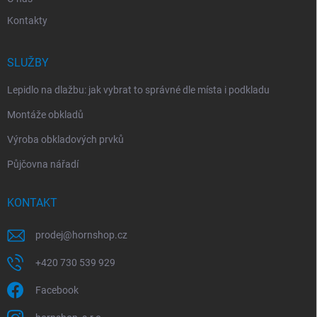
Kontakty
SLUŽBY
Lepidlo na dlažbu: jak vybrat to správné dle místa i podkladu
Montáže obkladů
Výroba obkladových prvků
Půjčovna nářadí
KONTAKT
prodej
@
hornshop.cz
+420 730 539 929
Facebook