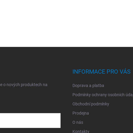
INFORMACE PRO VÁS
ce o nových produktech na
Doprava a platba
Podmínky ochrany osobních úda
Obchodní podmínky
Prodejna
O nás
Kontakty