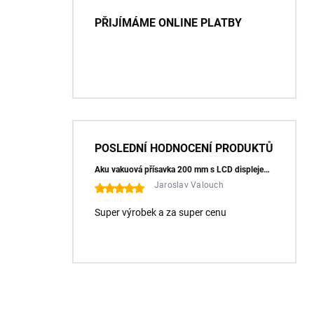
PŘIJÍMÁME ONLINE PLATBY
POSLEDNÍ HODNOCENÍ PRODUKTŮ
Aku vakuová přísavka 200 mm s LCD displejem (150 kg) - HÖGERT HT3B355
Jaroslav Valouch
Super výrobek a za super cenu