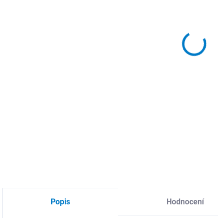
DO:
11.
MOŽ
Dia
zrni
tvrd
DETA
Popis
Hodnocení