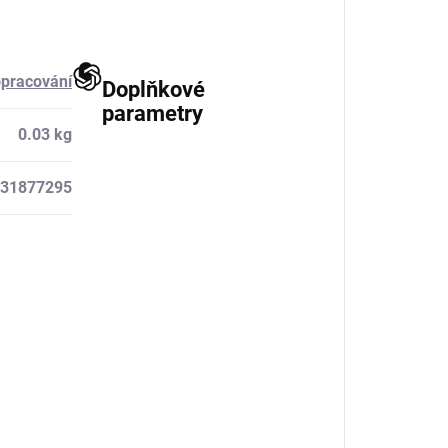
opracování
Doplňkové
parametry
0.03 kg
31877295