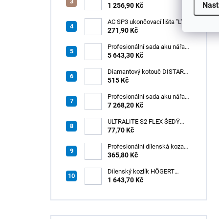
Nast
zubových hladítek INOX –
1 256,90 Kč
výměnná rukojeť v praktickém
boxu
AC SP3 ukončovací lišta "L",
PREMIUM, hliník elox titan, v:
271,90 Kč
8 mm, d: 2,5 m
Profesionální sada aku nářadí
3v1 HÖGERT
5 643,30 Kč
Diamantový kotouč DISTAR
GREEN CUT
515 Kč
115x1,2/1,0x8x22,23 + PAD
Z60
Profesionální sada aku nářadí
3v1 20V HÖGERT
7 268,20 Kč
ULTRALITE S2 FLEX ŠEDÝ
/15kg
77,70 Kč
Profesionální dílenská koza
HÖGERT HT7G550
365,80 Kč
Dílenský kozlík HÖGERT
HT7G551
1 643,70 Kč