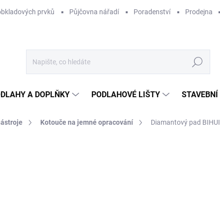
obkladových prvků
Půjčovna nářadí
Poradenství
Prodejna
Hledat
DLAHY A DOPLŇKY
PODLAHOVÉ LIŠTY
STAVEBNÍ
nástroje
Kotouče na jemné opracování
Diamantový pad BIHUI
Neohodnoceno
Podrobnosti hodnocení
ZNAČKA:
BIHUI
2
244
Měr
SK
cena
MŮŽ