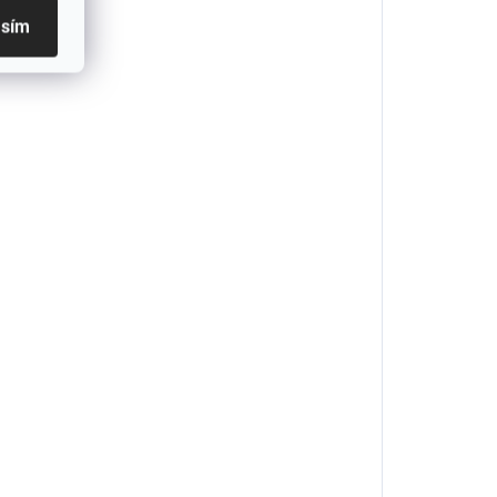
asím
žce.