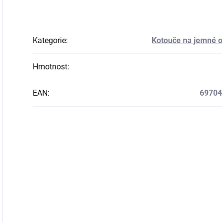
Kategorie
:
Kotouče na jemné 
Hmotnost
:
EAN
:
69704
JMÉNO
E-MAIL