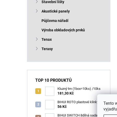
Stavební lišty
Akustické panely
Půjčovna nářadí
Výroba obkladových prvků
Tenax
Terasy
TOP 10 PRODUKTŮ
Kluzný trn (1box=10ks) /10ks
181,30 Kč
BIHUI ROTO plastové klínky
Tento 
1–13 mm – balení 50 ks
56 Kč
vyjadřu
BIHUI SWITCH 8dílná sada