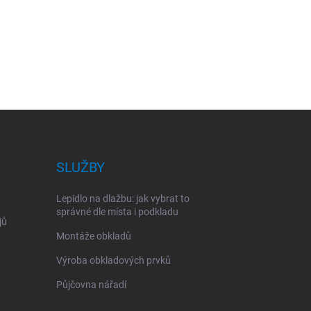
SLUŽBY
Lepidlo na dlažbu: jak vybrat to
správné dle místa i podkladu
jů
Montáže obkladů
Výroba obkladových prvků
Půjčovna nářadí