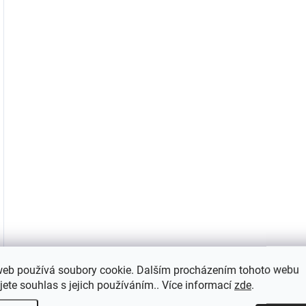
KOMENTÁŘ
JAK BYSTE OHODNOTILI TENTO PRODUKT? V
HVĚZDIČEK, KDE 1 JE NEJHORŠÍ A 5 NEJLE
web používá soubory cookie. Dalším procházením tohoto webu
Vložením hodnocení souhlasíte s
podmínkami ochr
jete souhlas s jejich používáním.. Více informací
zde
.