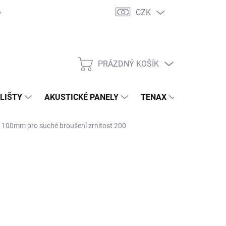
CZK
PRÁZDNÝ KOŠÍK
NÁKUPNÍ
KOŠÍK
 LIŠTY
AKUSTICKÉ PANELY
TENAX
TERASY
 100mm pro suché broušení zrnitost 200
96 Kč
/ ks
,63 Kč bez DPH
ná
LADEM
(5 KS)
:
EME DORUČIT