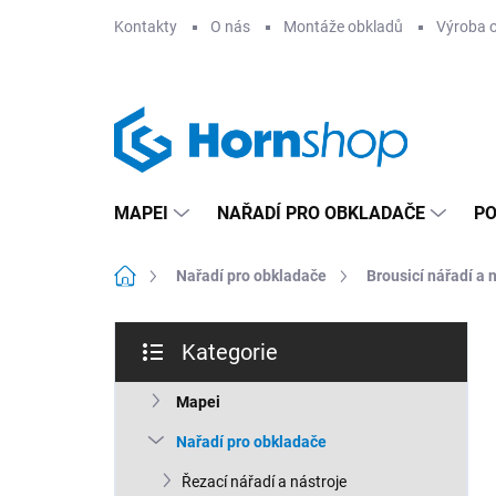
Přejít
Kontakty
O nás
Montáže obkladů
Výroba 
na
obsah
MAPEI
NAŘADÍ PRO OBKLADAČE
PO
Domů
Nařadí pro obkladače
Brousicí nářadí a 
P
Kategorie
o
Přeskočit
s
kategorie
t
Mapei
r
Nařadí pro obkladače
a
n
Řezací nářadí a nástroje