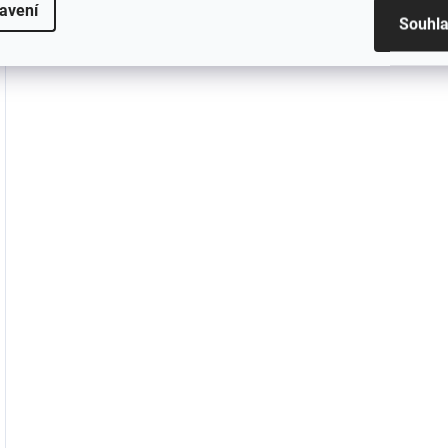
avení
Odeslat hodnocení
Souhl
Buďte první, kdo napíše příspěvek k této polo
Přidat komentář