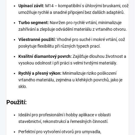
Upínací závit:
M14 – kompatibilní s úhlovými bruskami, což
umožňuje rychlé a snadné připojení bez dalších adaptérů.
Turbo segment:
Navržen pro rychlé vrtání, minimalizuje
zahřívání a zlepšuje odvádění materiálu z vrtaného otvoru.
Všestranné použití:
Vhodné pro suché i mokré vrtání, což
poskytuje flexibilitu při různých typech prací.
Kvalitní diamantový povrch:
Zajišťuje dlouhou životnost a
vysokou odolnost i při práci s velmi tvrdými materiály.
Rychlý a přesný výkon:
Minimalizuje riziko poškození
vrtaného materiálu, zejména u křehkých povrchů, jako je
sklo.
Použití:
Ideální pro profesionální i hobby aplikace v oblasti
stavebnictví, rekonstrukcí a řemeslných činností.
Perfektní pro vytvoření otvorů pro umyvadla,