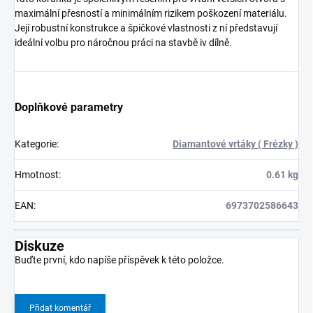
maximální přesností a minimálním rizikem poškození materiálu.
Její robustní konstrukce a špičkové vlastnosti z ní představují
ideální volbu pro náročnou práci na stavbě iv dílně.
Doplňkové parametry
Kategorie
:
Diamantové vrtáky ( Frézky )
Hmotnost
:
0.61 kg
EAN
:
6973702586643
Diskuze
Buďte první, kdo napíše příspěvek k této položce.
Přidat komentář