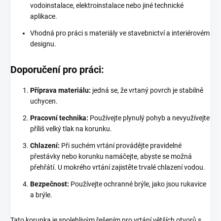
vodoinstalace, elektroinstalace nebo jiné technické
aplikace.
Vhodná pro práci s materiály ve stavebnictví a interiérovém
designu.
Doporučení pro práci:
Příprava materiálu:
jedná se, že vrtaný povrch je stabilně
uchycen.
Pracovní technika:
Používejte plynulý pohyb a nevyužívejte
příliš velký tlak na korunku.
Chlazení:
Při suchém vrtání provádějte pravidelné
přestávky nebo korunku namáčejte, abyste se možná
přehřátí. U mokrého vrtání zajistěte trvalé chlazení vodou.
Bezpečnost:
Používejte ochranné brýle, jako jsou rukavice
a brýle.
Tato korunka je spolehlivým řešením pro vrtání větších otvorů s