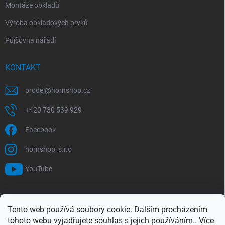
Montáže obkladů
Výroba obkladových prvků
Půjčovna nářadí
KONTAKT
prodej
@
hornshop.cz
+420 730 539 929
Facebook
hornshop_s.r.o
YouTube
VYHLEDÁVÁNÍ
Tento web používá soubory cookie. Dalším procházením
tohoto webu vyjadřujete souhlas s jejich používáním.. Více
Hledat