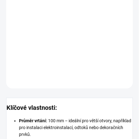
−
+
Přidat do košíku
Diamantová korunka 100 mm M14 Turbo DOA je vysoce kvalitní
nástroj určený pro přesné vrtání do tvrdých a křehkých materiálů,
jako jsou dlažba, kámen, sklo, keramika, mramor či žula. Je
vybavena turbo segmentem, který optimalizuje výkon, a závitem
M14, což zajišťuje snadné uchycení na běžné úhlové brusky.
DETAILNÍ INFORMACE
ZEPTAT SE
HLÍDAT
Klíčové vlastnosti:
Průměr vrtání:
100 mm – ideální pro větší otvory, například
pro instalaci elektroinstalací, odtoků nebo dekoračních
prvků.